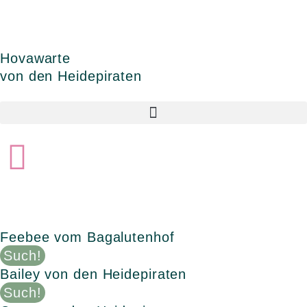
Zum
Inhalt
springen
Hovawarte
von den Heidepiraten
Feebee vom Bagalutenhof
Such!
Bailey von den Heidepiraten
Such!