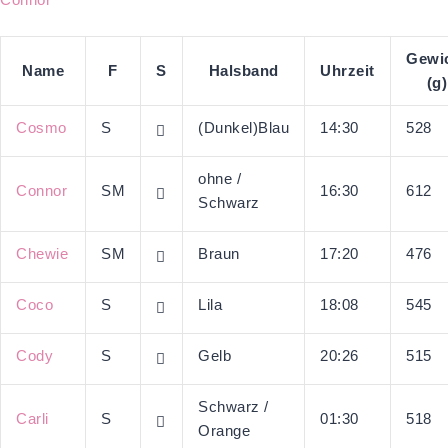
Gewi
Name
F
S
Halsband
Uhrzeit
(g)
Cosmo
S
(Dunkel)Blau
14:30
528
ohne /
Connor
SM
16:30
612
Schwarz
Chewie
SM
Braun
17:20
476
Coco
S
Lila
18:08
545
Cody
S
Gelb
20:26
515
Schwarz /
Carli
S
01:30
518
Orange