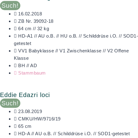
Such!
16.02.2018
ZB Nr. 39092-18
64 cm // 32 kg
HD-A1 // AU o.B. // HU o.B. // Schilddrüse i.O. // SOD1-
getestet
VV1 Babyklasse // V1 Zwischenklasse // V2 Offene
Klasse
BH // AD
Stammbaum
Eddie Edazri loci
Such!
23.08.2019
CMKU/HW/9716/19
65 cm
HD-A // AU o.B. // Schilddrüse i.O. // SOD1-getestet