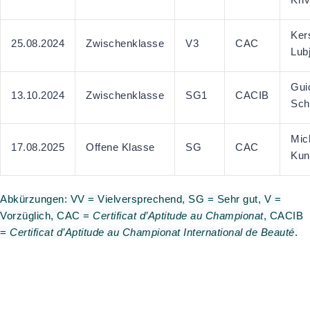
Ker
25.08.2024
Zwischenklasse
V3
CAC
Lub
Gui
13.10.2024
Zwischenklasse
SG1
CACIB
Sch
Mic
17.08.2025
Offene Klasse
SG
CAC
Kun
Abkürzungen: VV = Vielversprechend, SG = Sehr gut, V =
Vorzüglich, CAC =
Certificat d’Aptitude au Championat
, CACIB
=
Certificat d’Aptitude au Championat International de Beauté
.