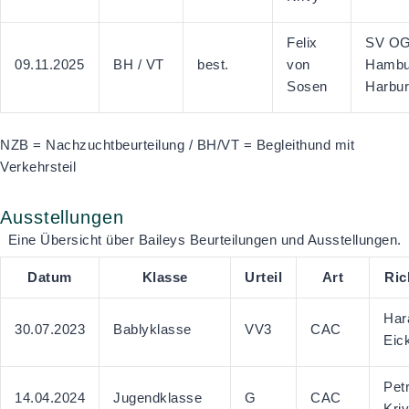
Felix
SV O
09.11.2025
BH / VT
best.
von
Hambu
Sosen
Harbu
NZB = Nachzuchtbeurteilung / BH/VT = Begleithund mit
Verkehrsteil
Ausstellungen
Eine Übersicht über Baileys Beurteilungen und Ausstellungen.
Datum
Klasse
Urteil
Art
Ric
Har
30.07.2023
Bablyklasse
VV3
CAC
Eic
Pet
14.04.2024
Jugendklasse
G
CAC
Kri