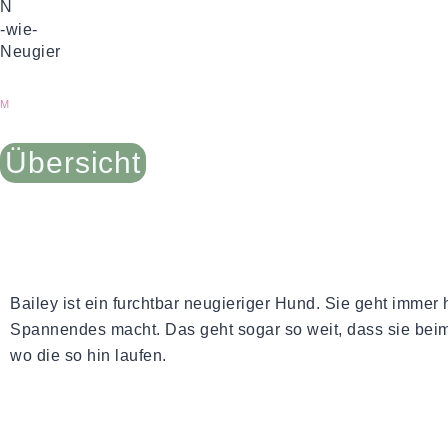
N
-wie-
Neugier
Zurück
M
Übersicht
Bailey ist ein furchtbar neugieriger Hund. Sie geht imme
Spannendes macht. Das geht sogar so weit, dass sie bei
wo die so hin laufen.