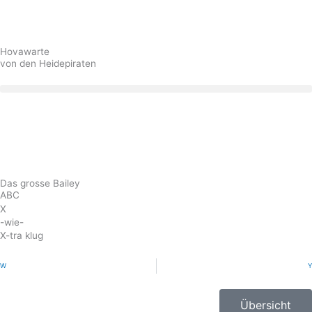
Zum
Inhalt
springen
Hovawarte
von den Heidepiraten
Das grosse Bailey
ABC
X
-wie-
X-tra klug
Zurück
W
Y
Übersicht