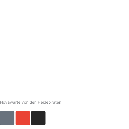
Hovawarte von den Heidepiraten
A
E
I
d
n
n
d
v
s