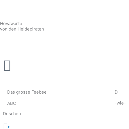
Zum
Inhalt
springen
Hovawarte
von den Heidepiraten
Das grosse Feebee
D
-wie-
ABC
Duschen
Zurück
C