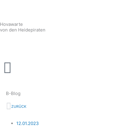
Zum
Inhalt
springen
Hovawarte
von den Heidepiraten
B-Blog
Zurück
ZURÜCK
12.01.2023