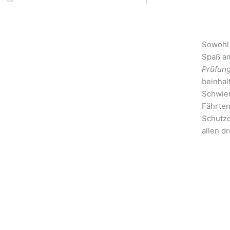
Sowohl
Spaß a
Prüfun
beinhal
Schwier
Fährten
Schutzd
allen d