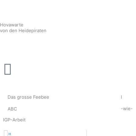
Zum
Inhalt
springen
Hovawarte
von den Heidepiraten
Das grosse Feebee
I
-wie-
ABC
IGP-Arbeit
Zurück
H