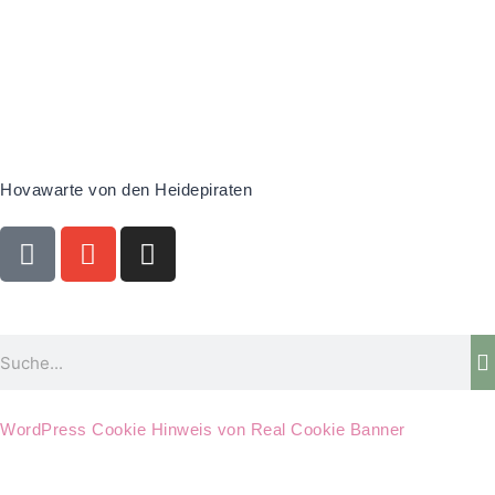
Hovawarte von den Heidepiraten
A
E
I
d
n
n
d
v
s
r
e
t
e
l
a
Suche
s
o
g
s
p
r
-
e
a
WordPress Cookie Hinweis von Real Cookie Banner
c
m
a