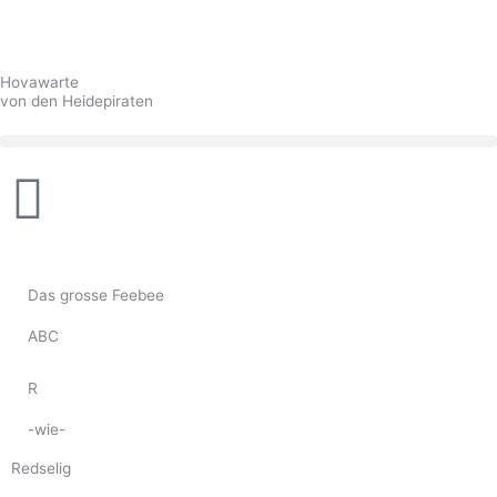
Zum
Inhalt
springen
Hovawarte
von den Heidepiraten
Das grosse Feebee
ABC
R
-wie-
Redselig