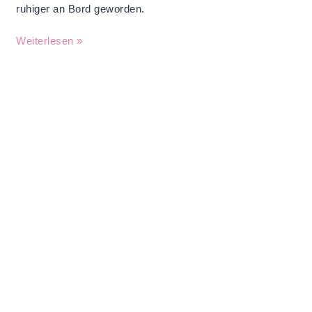
ruhiger an Bord geworden.
Weiterlesen »
HOVAWARTE VON DEN HEIDEPIRATEN
A
E
I