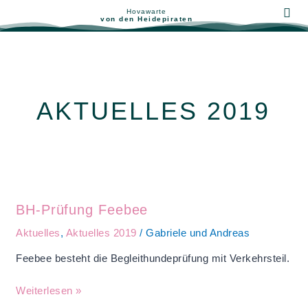
Zum
Hovawarte
von den Heidepiraten
Inhalt
Unsere Hunde
springen
AKTUELLES 2019
BH-
Prüfung
BH-Prüfung Feebee
Feebee
Aktuelles
,
Aktuelles 2019
/
Gabriele und Andreas
Feebee besteht die Begleithundeprüfung mit Verkehrsteil.
Weiterlesen »