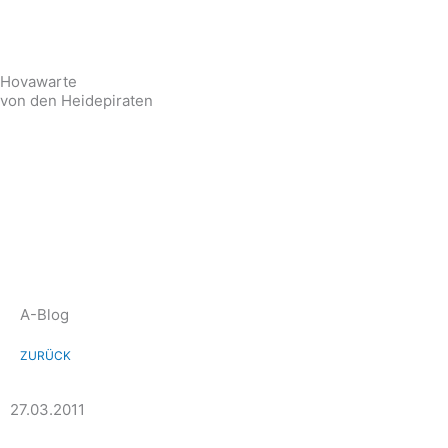
Zum
Inhalt
springen
Hovawarte
von den Heidepiraten
A-Blog
Zurück
ZURÜCK
27.03.2011