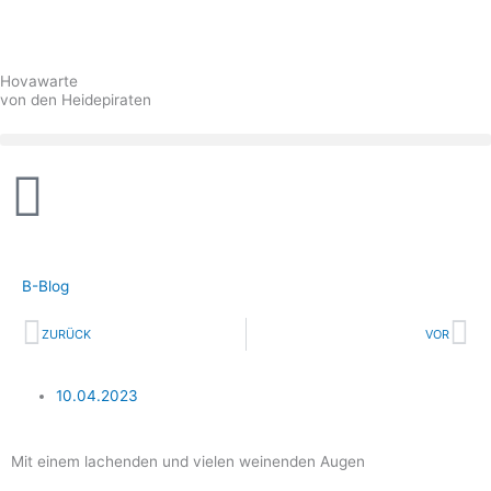
Zum
Inhalt
springen
Hovawarte
von den Heidepiraten
B-Blog
Zurück
Nä
ZURÜCK
VOR
10.04.2023
Mit einem lachenden und vielen weinenden Augen